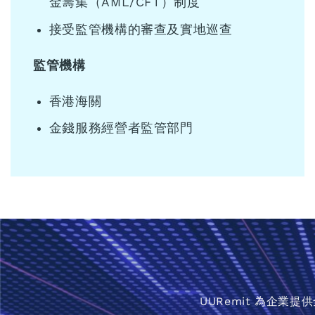
金籌集（AML/CFT）制度
接受監管機構的審查及實地巡查
監管機構
香港海關
金錢服務經營者監管部門
UURemit 為企