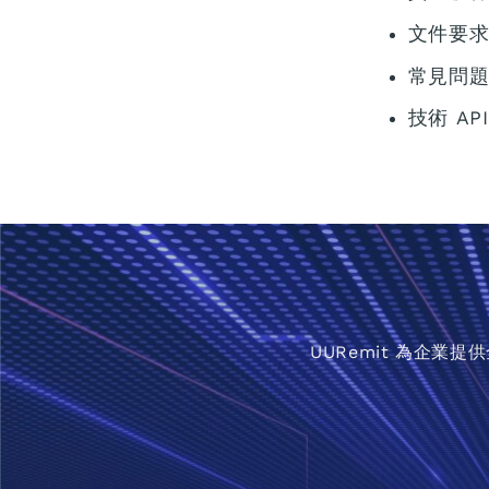
文件要
常見問題 
技術 A
UURemit 為企